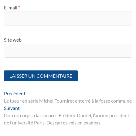
E-mail
*
Site web
Navigation
Article
Précédent
suivant
Le tueur en série Michel Fourniret enterré à la fosse commune
de
Suivant
Suivant
l’article
post:
Don de corps à la science : Frédéric Dardel, l’ancien président
de l’université Paris-Descartes, mis en examen