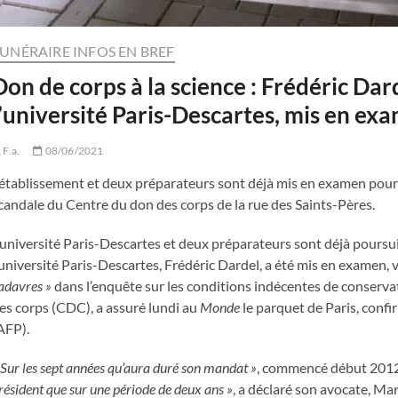
UNÉRAIRE INFOS EN BREF
Don de corps à la science : Frédéric Dar
l’université Paris-Descartes, mis en ex
F.a.
08/06/2021
’établissement et deux préparateurs sont déjà mis en examen pour « 
candale du Centre du don des corps de la rue des Saints-Pères.
’université Paris-Descartes et deux préparateurs sont déjà poursuiv
’université Paris-Descartes, Frédéric Dardel, a été mis en examen, 
adavres »
dans l’enquête sur les conditions indécentes de conserva
es corps (CDC), a assuré lundi au
Monde
le parquet de Paris, conf
AFP).
 Sur les sept années qu’aura duré son mandat »
, commencé début 201
résident que sur une période de deux ans »
, a déclaré son avocate, Ma