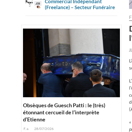
Commercial Indépendant
(Freelance) – Secteur Funéraire
F
L
s
L
l
c
d
Obsèques de Guesch Patti : le (très)
(
étonnant cercueil de l’interprète
d’Etienne
«
p
F.a.
28/07/2026