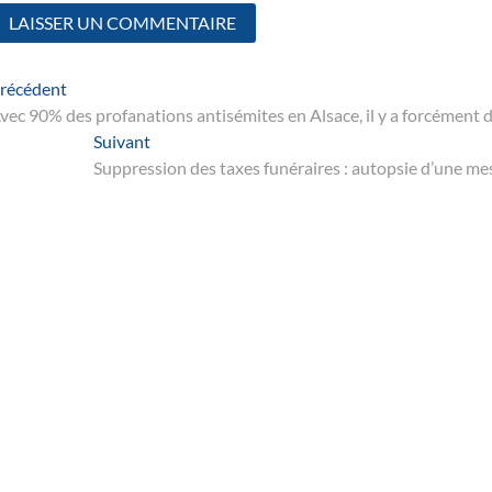
Navigation
Article
récédent
suivant
vec 90% des profanations antisémites en Alsace, il y a forcément 
de
Suivant
Suivant
’article
post:
Suppression des taxes funéraires : autopsie d’une mes