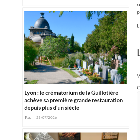
c
p
L
V
C
Lyon : le crématorium de la Guillotière
achève sa première grande restauration
depuis plus d’un siècle
F.a.
28/07/2026