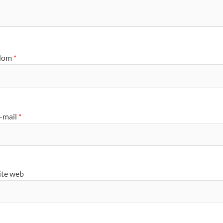
Nom
*
-mail
*
ite web