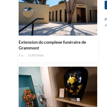
P
A
l
Extension du complexe funéraire de
Grammont
F.a.
21/07/2026