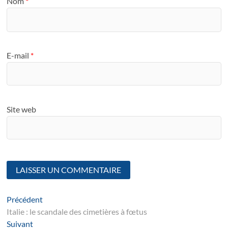
Nom
*
E-mail
*
Site web
Navigation
Article
Précédent
suivant
Italie : le scandale des cimetières à fœtus
de
Suivant
Suivant