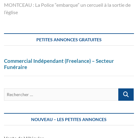
l’article
post:
MONTCEAU : La Police “embarque” un cercueil à la sortie de
l’église
PETITES ANNONCES GRATUITES
Commercial Indépendant (Freelance) – Secteur
Funéraire
Recherch
…
NOUVEAU – LES PETITES ANNONCES