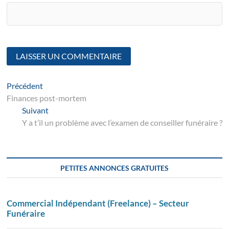
Navigation
Article
Précédent
suivant
Finances post-mortem
de
Suivant
Suivant
l’article
post:
Y a t’il un problème avec l’examen de conseiller funéraire ?
PETITES ANNONCES GRATUITES
Commercial Indépendant (Freelance) – Secteur
Funéraire