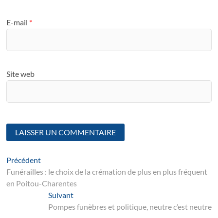
E-mail
*
Site web
Navigation
Article
Précédent
suivant
Funérailles : le choix de la crémation de plus en plus fréquent
de
en Poitou-Charentes
l’article
Suivant
Suivant
post:
Pompes funèbres et politique, neutre c’est neutre