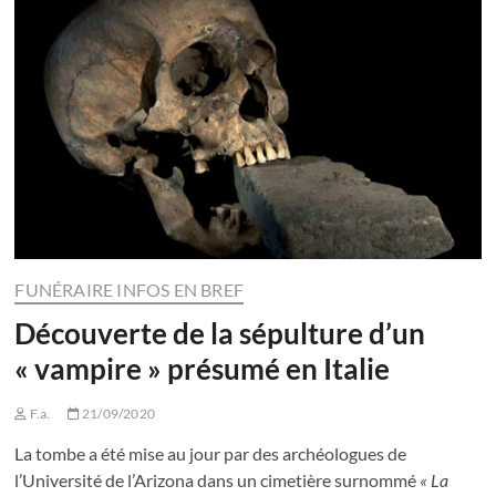
FUNÉRAIRE INFOS EN BREF
Découverte de la sépulture d’un
« vampire » présumé en Italie
F.a.
21/09/2020
La tombe a été mise au jour par des archéologues de
l’Université de l’Arizona dans un cimetière surnommé
« La