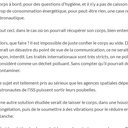
orps à bord, pour des questions d’hygiène, et il n’y a pas de caisson
rop de consommation énergétique, pour peut-être rien, une case réf
éronautique.
out ceci, dans le cas où on pourrait récupérer son corps, bien ente
lors, que faire ? Il est impossible de juste confier le corps au vide
erait un désastre du point de vue de la communication, ce ne serait p
açon, interdit. Les traités internationaux sont très stricts, on ne p
onsidéré comme un déchet polluant. Sans compter qu’il pourrait déri
ontaminer.
e sujet est tellement pris au sérieux que les agences spatiales dép
stronautes de l’ISS puissent sortir leurs poubelles.
ne autre solution étudiée serait de laisser le corps, dans une housse
ongélation, puis de le soumettre à des vibrations pour le réduire 
tanche.