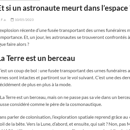
Et si un astronaute meurt dans l’espace 
F.a.
10/05/2023
’explosion récente d’une fusée transportant des urnes funéraires mo
’importance. Et, un jour, les astronautes se trouveront confrontés à
ue faire alors ?
La Terre est un berceau
’est un coup de bol : une fusée transportant des urnes funéraires a
rnes sont intactes et partiront sur le vol suivant. C’est une des d
écidément de plus en plus à la mode.
 La Terre est un berceau, mais on ne passe pas sa vie dans un bercea
usse considéré comme le père de la cosmonautique.
ans parler de colonisation, l’exploration spatiale reprend grâce au
oil de la bête. Vers la Lune, d’abord, et ensuite, qui sait ? Non, pas