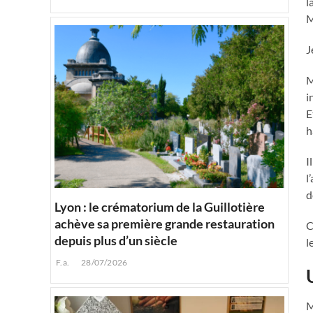
l
M
J
M
i
E
h
I
l
d
Lyon : le crématorium de la Guillotière
achève sa première grande restauration
C
depuis plus d’un siècle
l
F.a.
28/07/2026
M