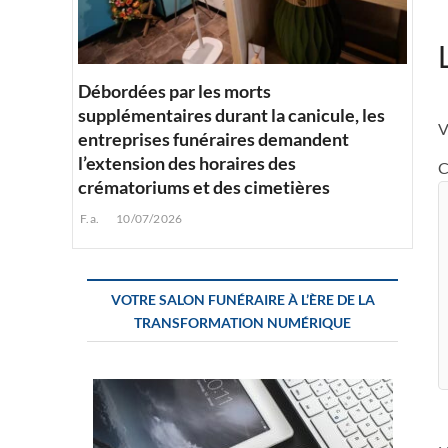
Débordées par les morts
supplémentaires durant la canicule, les
V
entreprises funéraires demandent
l’extension des horaires des
C
crématoriums et des cimetières
F.a.
10/07/2026
VOTRE SALON FUNÉRAIRE À L’ÈRE DE LA
TRANSFORMATION NUMÉRIQUE