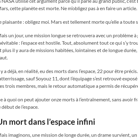
a NASA utilise cet argument parce qu’il parle au grand public, c’est b
ars, cette planète est morte. Ne m’obligez pas à en faire un article.
e plaisante : obligez moi. Mars est tellement morte qu’elle a toute 
ais un jour, une mission longue se retrouvera avec un problème à 
névitable : l’espace est hostile. Tout, absolument tout ce qui s’y tro
t plus il y aura de missions habitées, lointaines et de longue durée
aut.
l y a déjà, en réalité, eu des morts dans l’espace, 22 pour être précis
’atterrissage, sauf Soyouz 11, dont l’équipage s’est retrouvé exposé
es trois membres, mais le retour automatique a permis de récupére
e à quoi on peut ajouter onze morts à l’entraînement, sans avoir 
e début de l’espace.
Un mort dans l’espace infini
ais imaginons, une mission de longe durée, un drame survient, un