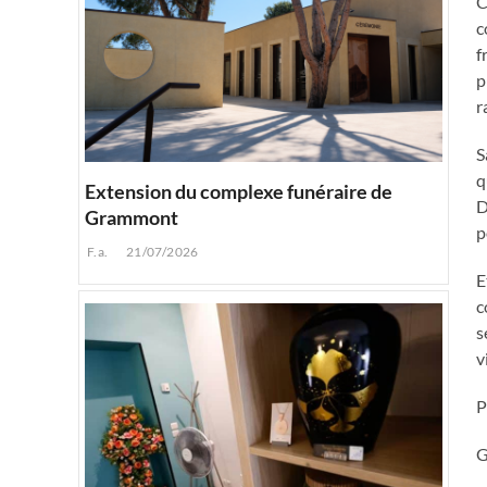
C
c
f
p
r
S
q
Extension du complexe funéraire de
D
Grammont
p
F.a.
21/07/2026
E
c
s
v
P
G