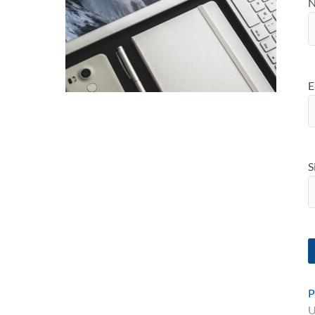
E
S
P
U