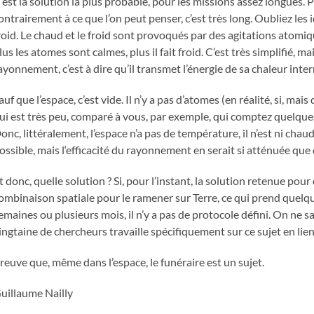
’est la solution la plus probable, pour les missions assez longues. 
ontrairement à ce que l’on peut penser, c’est très long. Oubliez les id
roid. Le chaud et le froid sont provoqués par des agitations atomique
lus les atomes sont calmes, plus il fait froid. C’est très simplifié, ma
ayonnement, c’est à dire qu’il transmet l’énergie de sa chaleur inter
auf que l’espace, c’est vide. Il n’y a pas d’atomes (en réalité, si, 
ui est très peu, comparé à vous, par exemple, qui comptez quelques
onc, littéralement, l’espace n’a pas de température, il n’est ni chaud
ossible, mais l‘efficacité du rayonnement en serait si atténuée que
t donc, quelle solution ? Si, pour l’instant, la solution retenue po
ombinaison spatiale pour le ramener sur Terre, ce qui prend quelq
emaines ou plusieurs mois, il n’y a pas de protocole défini. On ne s
ingtaine de chercheurs travaille spécifiquement sur ce sujet en lien
reuve que, même dans l’espace, le funéraire est un sujet.
uillaume Nailly