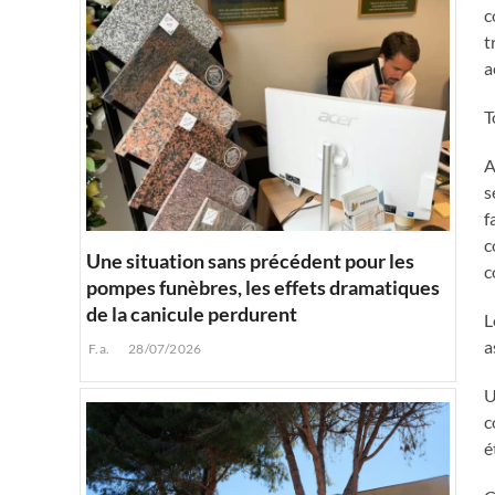
c
t
a
T
A
s
f
c
Une situation sans précédent pour les
c
pompes funèbres, les effets dramatiques
de la canicule perdurent
L
a
F.a.
28/07/2026
U
c
é