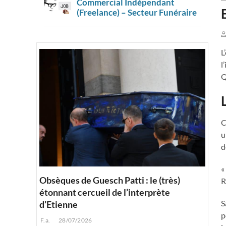
Commercial Indépendant
(Freelance) – Secteur Funéraire
L
l
Q
C
u
d
«
Obsèques de Guesch Patti : le (très)
R
étonnant cercueil de l’interprète
S
d’Etienne
p
F.a.
28/07/2026