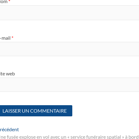
Nom
*
-mail
*
ite web
Navigation
Article
récédent
suivant
ne fusée explose en vol avec un « service funéraire spatial » à bord