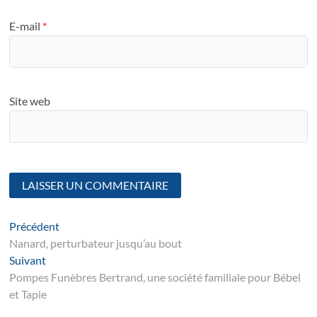
E-mail
*
Site web
Navigation
Article
Précédent
suivant
Nanard, perturbateur jusqu’au bout
de
Suivant
Suivant
l’article
post:
Pompes Funèbres Bertrand, une société familiale pour Bébel
et Tapie