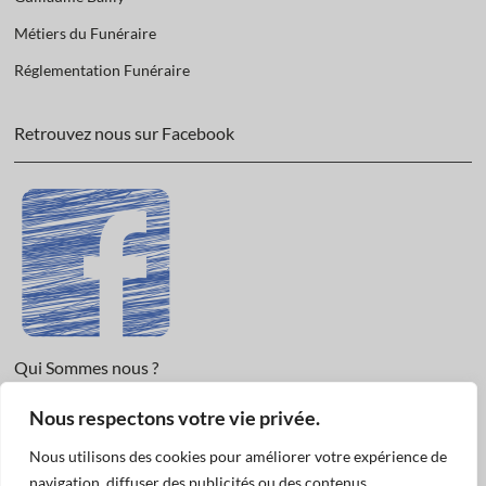
Métiers du Funéraire
Réglementation Funéraire
Retrouvez nous sur Facebook
Qui Sommes nous ?
Nous respectons votre vie privée.
Informations légales et Protection des données.
Conditions Générales de Vente
Nous utilisons des cookies pour améliorer votre expérience de
Nous Contacter
navigation, diffuser des publicités ou des contenus