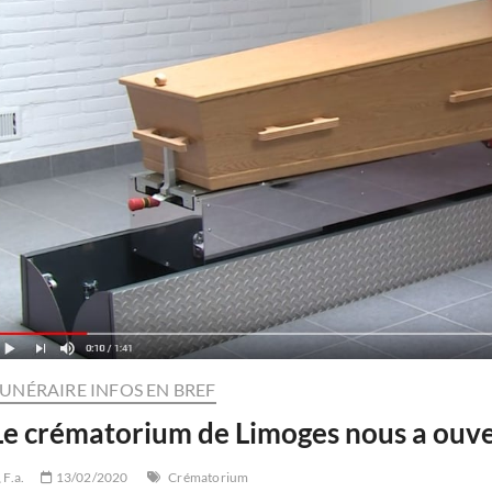
UNÉRAIRE INFOS EN BREF
Le crématorium de Limoges nous a ouve
F.a.
13/02/2020
Crématorium