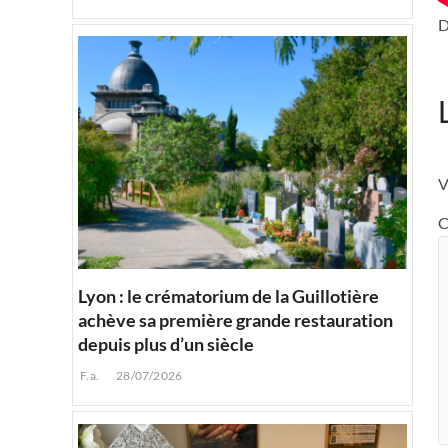
D
V
C
Lyon : le crématorium de la Guillotière
achève sa première grande restauration
depuis plus d’un siècle
F.a.
28/07/2026