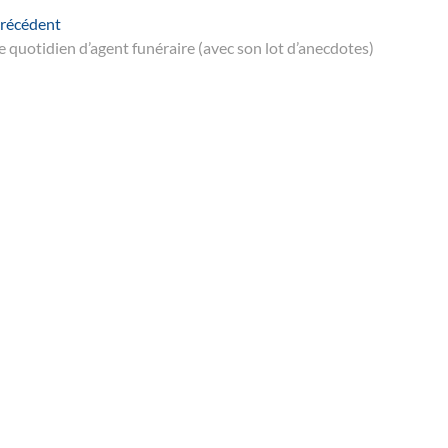
Navigation
Article
récédent
suivant
e quotidien d’agent funéraire (avec son lot d’anecdotes)
de
’article