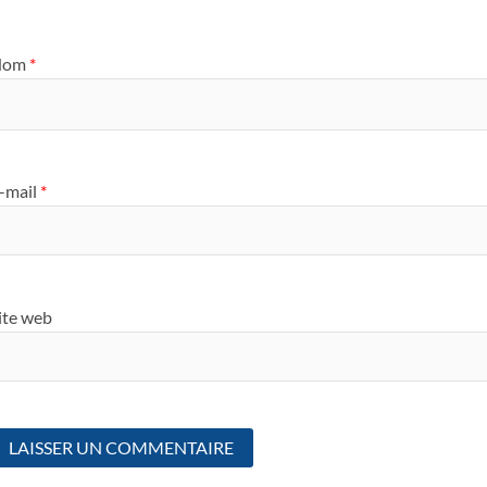
Nom
*
-mail
*
ite web