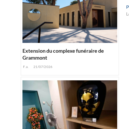
P
L
l
Extension du complexe funéraire de
Grammont
F.a.
21/07/2026