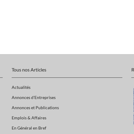
Tous nos Articles
R
Actualités
Annonces d'Entreprises
Annonces et Publications
Emplois & Affaires
En Général en Bref