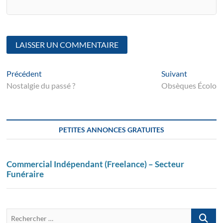
Navigation
Article
Suivant
Précédent
Suivant
suivant
post:
Nostalgie du passé ?
Obsèques Écolo
de
l’article
PETITES ANNONCES GRATUITES
Commercial Indépendant (Freelance) – Secteur
Funéraire
Recherch