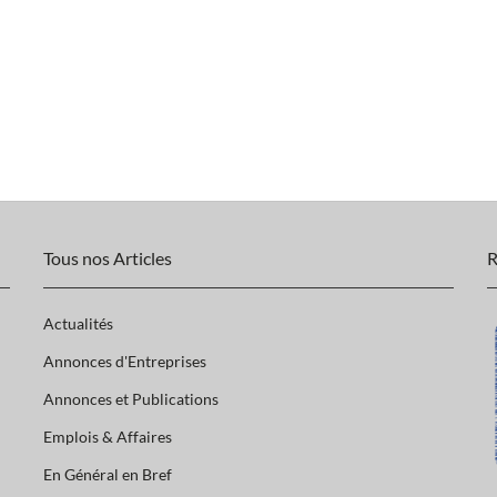
Tous nos Articles
R
Actualités
Annonces d'Entreprises
Annonces et Publications
Emplois & Affaires
En Général en Bref