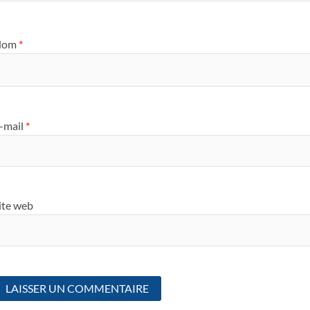
Nom
*
-mail
*
ite web