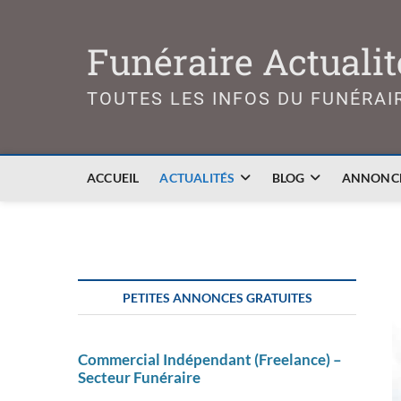
Skip
to
Funéraire Actualit
content
TOUTES LES INFOS DU FUNÉRAI
ACCUEIL
ACTUALITÉS
BLOG
ANNONCE
PETITES ANNONCES GRATUITES
Commercial Indépendant (Freelance) –
Secteur Funéraire