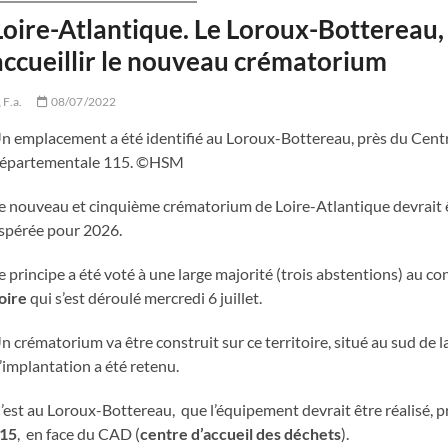
Loire-Atlantique. Le Loroux-Bottereau
accueillir le nouveau crématorium
F.a.
08/07/2022
n emplacement a été identifié au Loroux-Bottereau, près du Centre 
épartementale 115. ©HSM
e nouveau et cinquième crématorium de Loire-Atlantique devrait ê
spérée pour 2026.
e principe a été voté à une large majorité (trois abstentions) au con
oire
qui s’est déroulé mercredi 6 juillet.
n crématorium va être construit sur ce territoire, situé au sud de 
’implantation a été retenu.
’est au Loroux-Bottereau, que l’équipement devrait être réalisé, p
15
, en face du CAD (
centre d’accueil des déchets
).