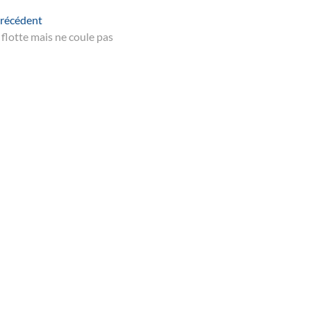
Navigation
Article
récédent
suivant
l flotte mais ne coule pas
de
’article