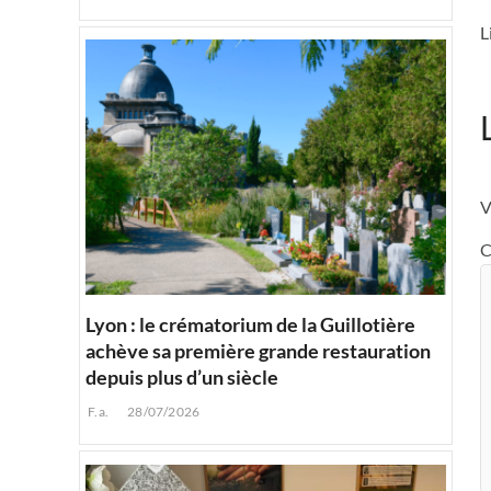
L
V
C
Lyon : le crématorium de la Guillotière
achève sa première grande restauration
depuis plus d’un siècle
F.a.
28/07/2026