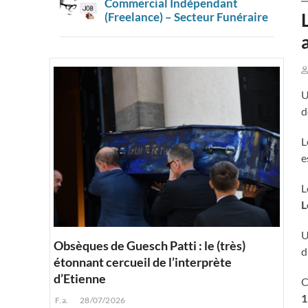
Commercial Indépendant
(Freelance) – Secteur Funéraire
U
d
L
e
L
L
U
Obsèques de Guesch Patti : le (très)
d
étonnant cercueil de l’interprète
d’Etienne
C
1
F.a.
28/07/2026