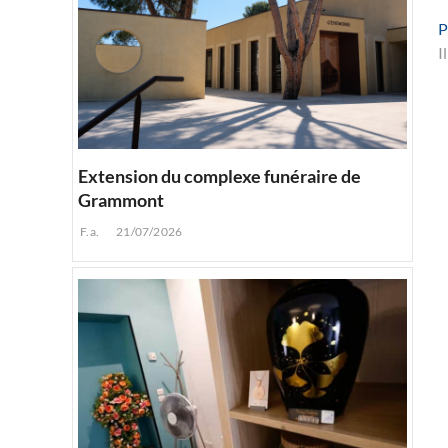
P
I
l
Extension du complexe funéraire de
Grammont
F.a.
21/07/2026