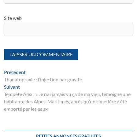
Site web
Navigation
Article
Précédent
suivant
Thanatopraxie : l’injection par gravité.
de
Suivant
Suivant
l’article
post:
Tempête Alex : « Je n’ai jamais vu ça de ma vie », témoigne une
habitante des Alpes-Maritimes, après qu’un cimetière a été
emporté par les eaux
PETITES ANNONCES GRATUITES