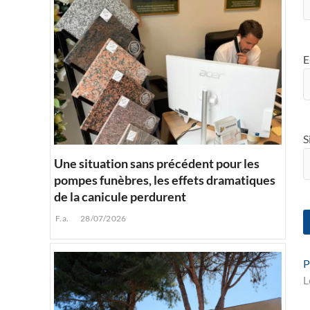
E
S
Une situation sans précédent pour les
pompes funèbres, les effets dramatiques
de la canicule perdurent
F.a.
28/07/2026
P
L
l