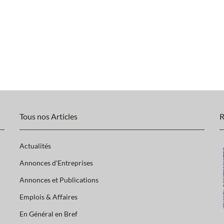
Tous nos Articles
R
Actualités
Annonces d'Entreprises
Annonces et Publications
Emplois & Affaires
En Général en Bref