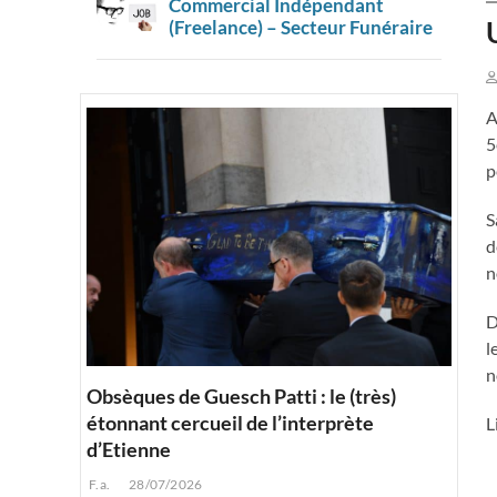
Commercial Indépendant
(Freelance) – Secteur Funéraire
A
5
p
S
d
n
D
l
n
Obsèques de Guesch Patti : le (très)
étonnant cercueil de l’interprète
L
d’Etienne
F.a.
28/07/2026