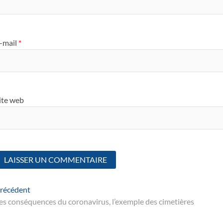
-mail
*
ite web
Navigation
Article
récédent
suivant
es conséquences du coronavirus, l’exemple des cimetières
de
’article