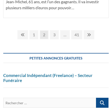
Jean-Michel, 61 ans, est l’un des gagnants. Il va investir
plusieurs milliers d’euros pour pouvoir…
Pagination
Page
Page
Page
Page
Page
Suivant
1
2
3
…
41
précédente
page
des
publications
PETITES ANNONCES GRATUITES
Commercial Indépendant (Freelance) – Secteur
Funéraire
Recherch
…