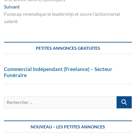
de
Suivant
Suivant
l’article
post:
Funecap revendique le leadership et ouvre l’actionnariat
salarié
PETITES ANNONCES GRATUITES
Commercial Indépendant (Freelance) – Secteur
Funéraire
Recherch
…
NOUVEAU – LES PETITES ANNONCES