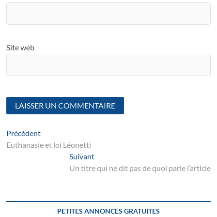
Site web
Navigation
Article
Précédent
suivant
Euthanasie et loi Léonetti
de
Suivant
Suivant
l’article
post:
Un titre qui ne dit pas de quoi parle l’article
PETITES ANNONCES GRATUITES