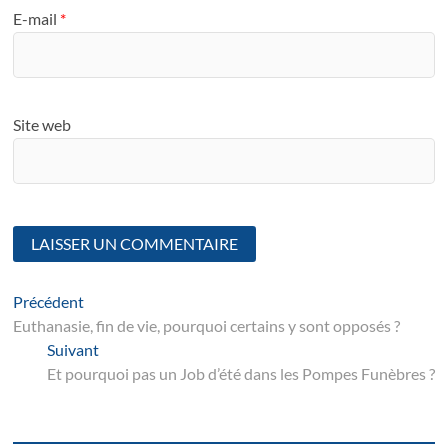
E-mail
*
Site web
Navigation
Article
Précédent
suivant
Euthanasie, fin de vie, pourquoi certains y sont opposés ?
de
Suivant
Suivant
l’article
post:
Et pourquoi pas un Job d’été dans les Pompes Funèbres ?