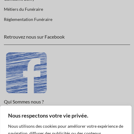
Métiers du Funéraire
Réglementation Funéraire
Retrouvez nous sur Facebook
Qui Sommes nous ?
Nous respectons votre vie privée.
Informations légales et Protection des données.
Conditions Générales de Vente
Nous utilisons des cookies pour améliorer votre expérience de
Nous Contacter
navigation, diffuser des publicités ou des contenus