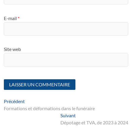
E-mail
*
Site web
Navigation
Article
Précédent
suivant
Formations et déformations dans le funéraire
de
Suivant
Suivant
l’article
post:
Dépotage et TVA, de 2023 à 2024