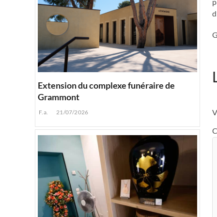
p
d
G
Extension du complexe funéraire de
Grammont
V
F.a.
21/07/2026
C