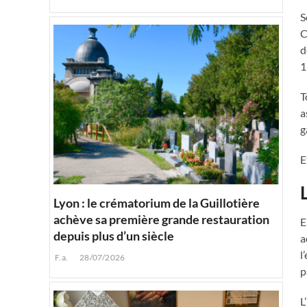
S
C
d
1
T
a
g
E
Lyon : le crématorium de la Guillotière
achève sa première grande restauration
E
depuis plus d’un siècle
a
l
F.a.
28/07/2026
p
L