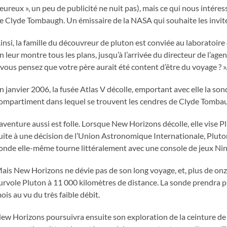
eureux », un peu de publicité ne nuit pas), mais ce qui nous intéress
e Clyde Tombaugh. Un émissaire de la NASA qui souhaite les invite
insi, la famille du découvreur de pluton est conviée au laboratoire 
n leur montre tous les plans, jusqu’à l’arrivée du directeur de l’a
 vous pensez que votre père aurait été content d’être du voyage ? »
n janvier 2006, la fusée Atlas V décolle, emportant avec elle la s
ompartiment dans lequel se trouvent les cendres de Clyde Tomba
’aventure aussi est folle. Lorsque New Horizons décolle, elle vise Pl
uite à une décision de l’Union Astronomique Internationale, Plut
onde elle-même tourne littéralement avec une console de jeux Ni
ais New Horizons ne dévie pas de son long voyage, et, plus de onze
urvole Pluton à 11 000 kilomètres de distance. La sonde prendra p
ois au vu du très faible débit.
ew Horizons poursuivra ensuite son exploration de la ceinture de Ku