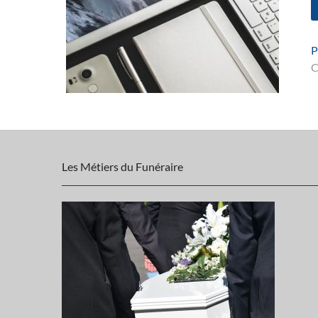
P
C
l
Les Métiers du Funéraire