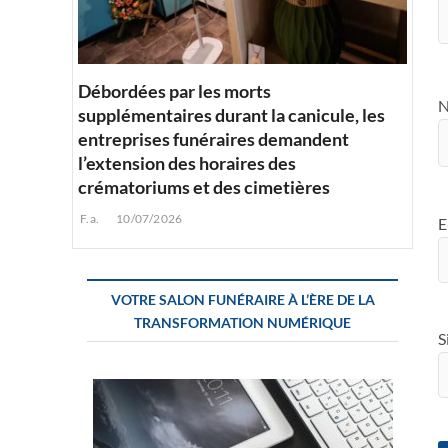
Débordées par les morts
supplémentaires durant la canicule, les
entreprises funéraires demandent
l’extension des horaires des
crématoriums et des cimetières
F.a.
10/07/2026
E
VOTRE SALON FUNÉRAIRE À L’ÈRE DE LA
TRANSFORMATION NUMÉRIQUE
S