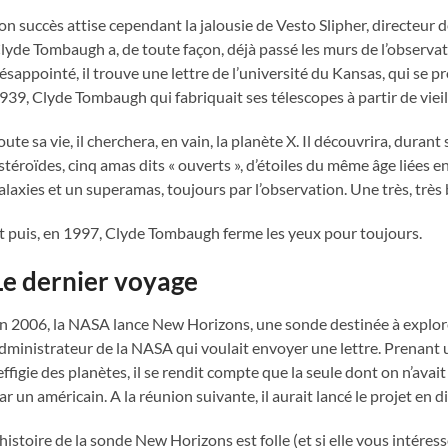
on succès attise cependant la jalousie de Vesto Slipher, directeur de
lyde Tombaugh a, de toute façon, déjà passé les murs de l’observat
ésappointé, il trouve une lettre de l’université du Kansas, qui se pro
939, Clyde Tombaugh qui fabriquait ses télescopes à partir de vieil
oute sa vie, il cherchera, en vain, la planète X. Il découvrira, dura
stéroïdes, cinq amas dits « ouverts », d’étoiles du même âge liées en
alaxies et un superamas, toujours par l’observation. Une très, très b
t puis, en 1997, Clyde Tombaugh ferme les yeux pour toujours.
Le dernier voyage
n 2006, la NASA lance New Horizons, une sonde destinée à explorer
dministrateur de la NASA qui voulait envoyer une lettre. Prenant u
’effigie des planètes, il se rendit compte que la seule dont on n’ava
ar un américain. A la réunion suivante, il aurait lancé le projet en 
’histoire de la sonde New Horizons est folle (et si elle vous intéress