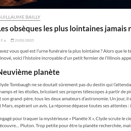
UILLAUME BAILLY
Les obsèques les plus lointaines jamais 
F.a.
21/02/2025
avez vous quel est l’urne funéraire la plus lointaine ? Alors que le t
énové, voici l’histoire incroyable d’un petit fermier de l’Illinois a
Neuvième planète
lyde Tombaugh ne se doutait sûrement pas du destin qui l’attendait. Fi
hamps et les étoiles, bricolant ses propres télescopes à partir de 
t son grand-père, tous les deux amateurs d’astronomie. Un jour, il 
t Mars, espérant un avis. La réponse dépasse toutes ses attentes : i
ngagé pour traquer la mystérieuse « Planète X », Clyde scrute le cie
écouvre… Pluton. Trop petite pour être la planète recherchée, ma