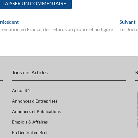
Navigation
Article
S
récédent
Suivant
suivant
p
rémation en France, des retards au propre et au figuré
Le Docte
de
’article
Tous nos Articles
R
Actualités
Annonces d'Entreprises
Annonces et Publications
Emplois & Affaires
En Général en Bref