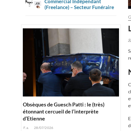
Commercial Indépendant
(Freelance) – Secteur Funéraire
G
S
r
C
c
e
Obsèques de Guesch Patti : le (très)
e
étonnant cercueil de l’interprète
d’Etienne
E
d
F.a.
28/07/2026