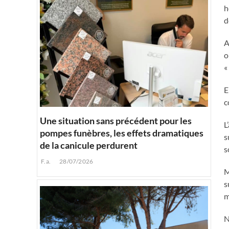
h
d
A
o
«
E
c
Une situation sans précédent pour les
L
pompes funèbres, les effets dramatiques
s
de la canicule perdurent
s
F.a.
28/07/2026
M
s
m
N