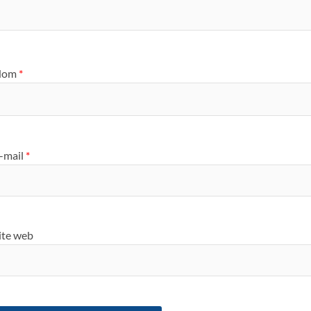
Nom
*
-mail
*
ite web