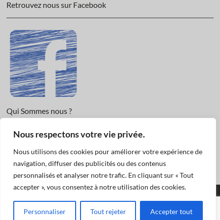
Retrouvez nous sur Facebook
Qui Sommes nous ?
Nous respectons votre vie privée.
Informations légales et Protection des données.
Conditions Générales de Vente
Nous utilisons des cookies pour améliorer votre expérience de
Nous Contacter
navigation, diffuser des publicités ou des contenus
personnalisés et analyser notre trafic. En cliquant sur « Tout
accepter », vous consentez à notre utilisation des cookies.
Funéraire Actualités
© 2019
| Designed by:
Pascal
|
Mentions légales et
Personnaliser
Tout rejeter
Accepter tout
Données Personnelles: