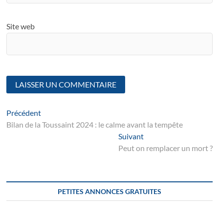
Site web
Navigation
Article
Précédent
suivant
Bilan de la Toussaint 2024 : le calme avant la tempête
de
Suivant
Suivant
l’article
post:
Peut on remplacer un mort ?
PETITES ANNONCES GRATUITES