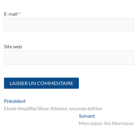
E-mail
*
Site web
Navigation
Article
Précédent
suivant
Etude Simplifia/Silver Alliance, seconde édition
de
Suivant
Suivant
l’article
post:
Mon voisin Jim Morrisson