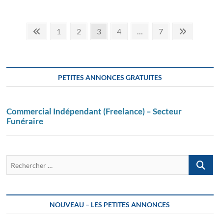
Pagination
Page
Page
Page
Page
Page
Page
Suivant
1
2
3
4
…
7
précédente
page
des
publications
PETITES ANNONCES GRATUITES
Commercial Indépendant (Freelance) – Secteur
Funéraire
Recherch
…
NOUVEAU – LES PETITES ANNONCES