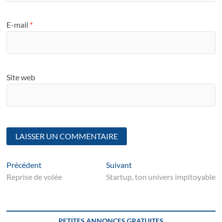
E-mail
*
Site web
Navigation
Article
Suivant
Précédent
Suivant
suivant
post:
Reprise de volée
Startup, ton univers impitoyable
de
l’article
PETITES ANNONCES GRATUITES