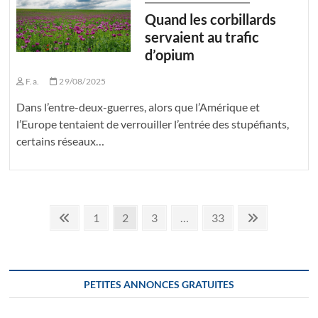
Quand les corbillards
servaient au trafic
d’opium
F.a.
29/08/2025
Dans l’entre-deux-guerres, alors que l’Amérique et
l’Europe tentaient de verrouiller l’entrée des stupéfiants,
certains réseaux…
Pagination
Page
Page
Page
Page
Page
Suivant
1
2
3
…
33
précédente
page
des
publications
PETITES ANNONCES GRATUITES