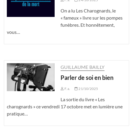
On a lu Les Charognards, le
« fameux » livre sur les pompes
funèbres. Et honnêtement,
vous…
GUILLAUME BAILLY
Parler de soi en bien
F.a.
21/10/2025
La sortie du livre « Les
charognards » ce vendredi 17 octobre met en lumière une
pratique…