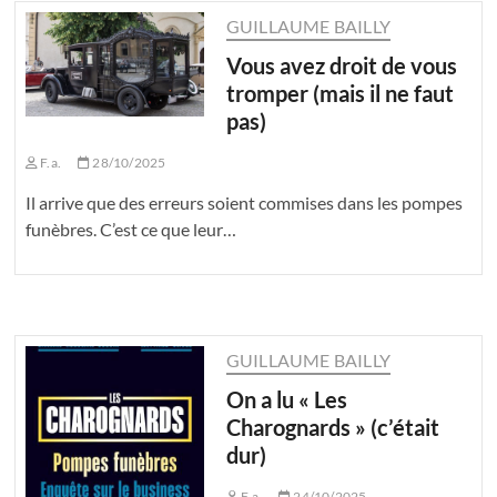
GUILLAUME BAILLY
Vous avez droit de vous
tromper (mais il ne faut
pas)
F.a.
28/10/2025
Il arrive que des erreurs soient commises dans les pompes
funèbres. C’est ce que leur…
GUILLAUME BAILLY
On a lu « Les
Charognards » (c’était
dur)
F.a.
24/10/2025