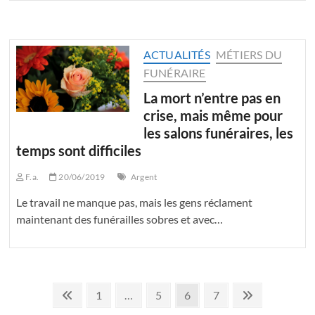
ACTUALITÉS
MÉTIERS DU
FUNÉRAIRE
La mort n’entre pas en
crise, mais même pour
les salons funéraires, les
temps sont difficiles
F.a.
20/06/2019
Argent
Le travail ne manque pas, mais les gens réclament
maintenant des funérailles sobres et avec…
Pagination
Page
Page
Page
Page
Page
Suivant
1
…
5
6
7
précédente
page